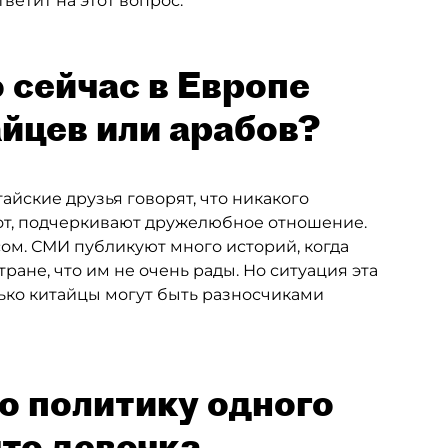
ветит на этот вопрос.
о сейчас в Европе
айцев или арабов?
тайские друзья говорят, что никакого
рот, подчеркивают дружелюбное отношение.
сом. СМИ публикуют много историй, когда
ране, что им не очень рады. Но ситуация эта
олько китайцы могут быть разносчиками
о политику одного
что девочка