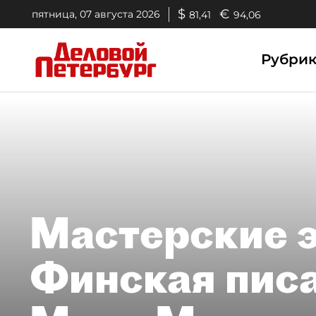
$
€
пятница, 07 августа 2026
81,41
94,06
Рубри
Мастерские 
Финская пис