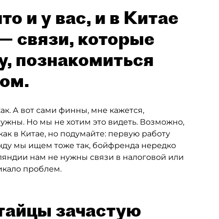
о и у вас, и в Китае
— связи, которые
у, познакомиться
ом.
как. А вот сами финны, мне кажется,
 нужны. Но мы не хотим это видеть. Возможно,
 как в Китае, но подумайте: первую работу
нду мы ищем тоже так, бойфренда нередко
нляндии нам не нужны связи в налоговой или
никало проблем.
итайцы зачастую