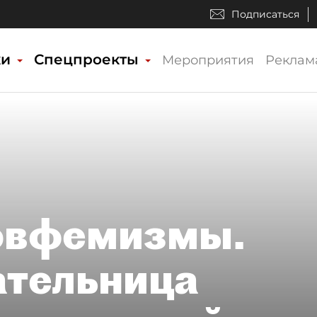
Подписаться
ки
Спецпроекты
Мероприятия
Реклам
эвфемизмы.
ательница