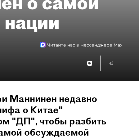
ен о самой
 нации
Читайте нас в мессенджере Max
ри Маннинен недавно
мифа о Китае"
ом "ДП", чтобы разбить
самой обсуждаемой