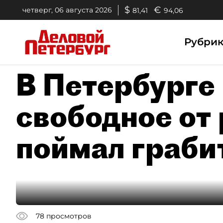
$
€
четверг, 06 августа 2026
81,41
94,06
Рубри
В Петербурге
свободное от
поймал граби
78
просмотров