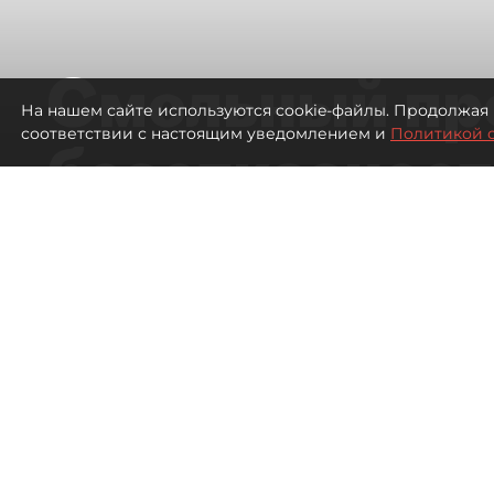
Смольный пр
На нашем сайте используются cookie-файлы. Продолжая 
соответствии с настоящим уведомлением и
Политикой 
безотказност
согласовании
ЛСР
2354
просмотров
16:37
Павел Никифоров, Евгения
06 августа 2026
Все материалы автора