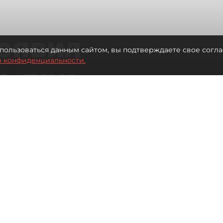
оявил
пользоваться данным сайтом, вы подтверждаете свое согла
о конфиденциальности.
ь при
 жилья для
Читайте нас в мессенджере Max
 Иванова