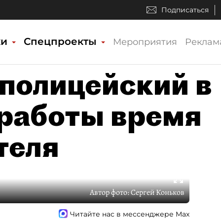
Подписаться
ки
Спецпроекты
Мероприятия
Реклам
 полицейский в
 работы время
теля
Автор фото:
Сергей Коньков
Читайте нас в мессенджере Max