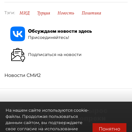
МИД
Турция
Новость
Политика
Тэги:
Обсуждаем новости здесь
Присоединяйтесь!
Подписаться на новости
Новости СМИ2
В Петербурге резко вырос
На нашем сайте используются cookie-
спрос на ипотеку вопреки
файлы. Продолжая пользоваться
данным сайтом, вы подтверждаете
высоким ставкам
Понятно
свое согласие на использование