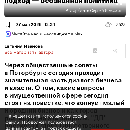
подход — осознанная политика
Автор фото:
Сергей Ермохин
27 мая 2026
12:34
3523
Читайте нас в мессенджере Max
Евгения Иванова
Все материалы автора
Через общественные советы
в Петербурге сегодня проходит
значительная часть диалога бизнеса
и власти. О том, какие вопросы
в имущественной сфере сегодня
стоят на повестке, что волнует малый
и средний бизнес и как город
На нашем сайте используются cookie-
реагирует на эти запросы, "ДП"
файлы. Продолжая пользоваться
рассказал глава Общественного
данным сайтом, вы подтверждаете