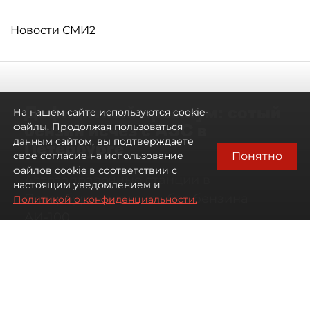
Новости СМИ2
Дефицитный премиум: сотый
На нашем сайте используются cookie-
бензин исчез с АЗС в
файлы. Продолжая пользоваться
данным сайтом, вы подтверждаете
Петербурге
Понятно
свое согласие на использование
файлов cookie в соответствии с
Автозаправочные станции в
настоящим уведомлением и
Петербурге остались без бензина
Политикой о конфиденциальности.
АИ-100
07 августа 2026
00:01
232
Читайте нас в мессенджере Max