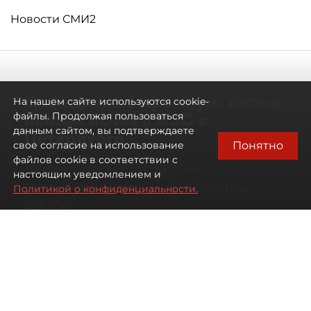
Новости СМИ2
Дефицитный премиум: сотый
На нашем сайте используются cookie-
бензин исчез с АЗС в
файлы. Продолжая пользоваться
данным сайтом, вы подтверждаете
Петербурге
Понятно
свое согласие на использование
файлов cookie в соответствии с
Автозаправочные станции в
настоящим уведомлением и
Петербурге остались без бензина
Политикой о конфиденциальности.
АИ-100
07 августа 2026
00:01
696
Читайте нас в мессенджере Max
Антон Хлыщенко