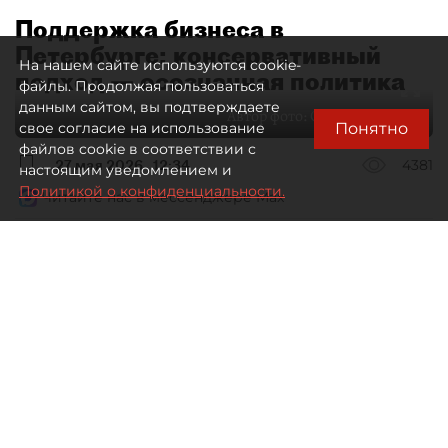
Поддержка бизнеса в
Петербурге: консервативный
На нашем сайте используются cookie-
подход — осознанная политика
файлы. Продолжая пользоваться
данным сайтом, вы подтверждаете
Автор фото:
Сергей Ермохин
Понятно
свое согласие на использование
файлов cookie в соответствии с
27 мая 2026
12:34
4381
настоящим уведомлением и
Политикой о конфиденциальности.
Читайте нас в мессенджере Max
Евгения Иванова
Все материалы автора
Через общественные советы
в Петербурге сегодня проходит
значительная часть диалога бизнеса
и власти. О том, какие вопросы
в имущественной сфере сегодня
стоят на повестке, что волнует малый