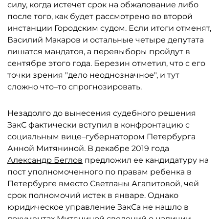
силу, когда истечет срок на обжалование либо
после того, как будет рассмотрено во второй
инстанции Городским судом. Если итоги отменят,
Василий Макаров и остальные четыре депутата
лишатся мандатов, а перевыборы пройдут в
сентябре этого года. Березин отметил, что с его
точки зрения "дело неоднозначное", и тут
сложно что–то спрогнозировать.
Незадолго до вынесения судебного решения
ЗакС фактически вступил в конфронтацию с
социальным вице–губернатором Петербурга
Анной Митяниной. В декабре 2019 года
Александр Беглов
предложил ее кандидатуру на
пост уполномоченного по правам ребенка в
Петербурге вместо
Светланы Агапитовой
, чей
срок полномочий истек в январе. Однако
юридическое управление ЗакСа не нашло в
документах Митяниной сведений о наличии