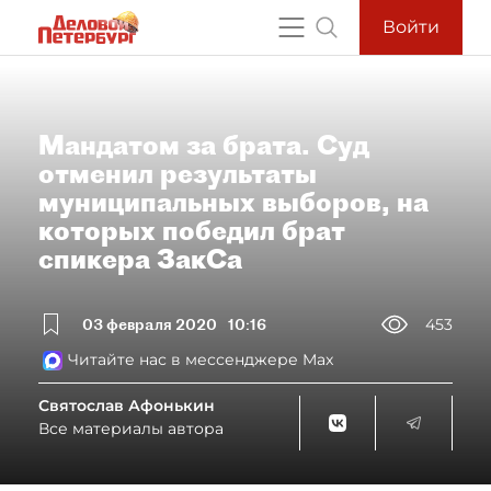
Войти
Мандатом за брата. Суд
отменил результаты
муниципальных выборов, на
которых победил брат
спикера ЗакСа
03 февраля 2020
10:16
453
Читайте нас в мессенджере Max
Святослав Афонькин
Все материалы автора