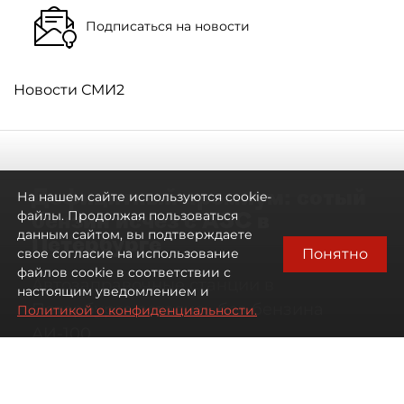
Подписаться на новости
Новости СМИ2
Дефицитный премиум: сотый
На нашем сайте используются cookie-
бензин исчез с АЗС в
файлы. Продолжая пользоваться
данным сайтом, вы подтверждаете
Петербурге
Понятно
свое согласие на использование
файлов cookie в соответствии с
Автозаправочные станции в
настоящим уведомлением и
Петербурге остались без бензина
Политикой о конфиденциальности.
АИ-100
07 августа 2026
00:01
169