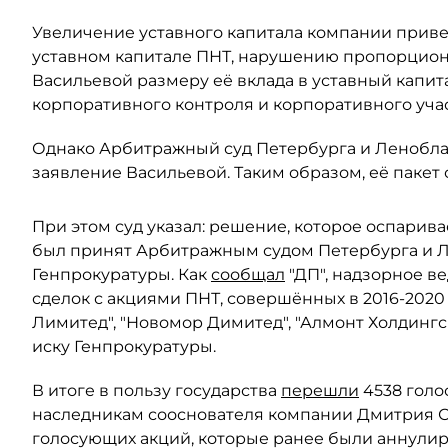
Увеличение уставного капитала компании прив
уставном капитале ПНТ, нарушению пропорцион
Васильевой размеру её вклада в уставный капит
корпоративного контроля и корпоративного учас
Однако Арбитражный суд Петербурга и Леноблас
заявление Васильевой. Таким образом, её пакет 
При этом суд указал: решение, которое оспарива
был принят Арбитражным судом Петербурга и Ле
Генпрокуратуры. Как
сообщал
"ДП", надзорное в
сделок с акциями ПНТ, совершённых в 2016-2020
Лимитед", "Новомор Димитед", "Алмонт Холдинг
иску Генпрокуратуры.
В итоге в пользу государства
перешли
4538 голо
наследникам сооснователя компании Дмитрия Ски
голосующих акций, которые ранее были аннули