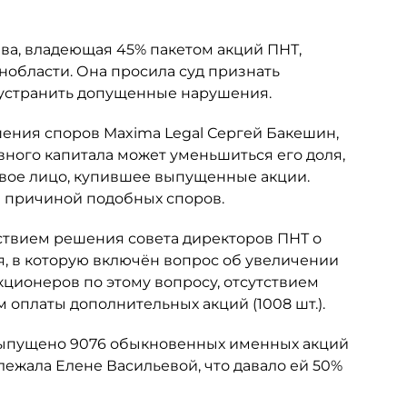
ьева, владеющая 45% пакетом акций ПНТ,
нобласти. Она просила суд признать
 устранить допущенные нарушения.
шения споров Maxima Legal Сергей Бакешин,
вного капитала может уменьшиться его доля,
овое лицо, купившее выпущенные акции.
ся причиной подобных споров.
ствием решения совета директоров ПНТ о
я, в которую включён вопрос об увеличении
кционеров по этому вопросу, отсутствием
 оплаты дополнительных акций (1008 шт.).
 выпущено 9076 обыкновенных именных акций
ежала Елене Васильевой, что давало ей 50%