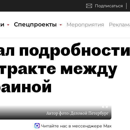
Подписаться
ки
Спецпроекты
Мероприятия
Реклам
ал подробност
нтракте между
раиной
Автор фото:
Деловой Петербург
Читайте нас в мессенджере Max