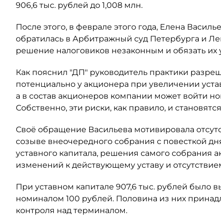
906,6 тыс. рублей до 1,008 млн.
После этого, в феврале этого года, Елена Васил
обратилась в Арбитражный суд Петербурга и Ле
решение налоговиков незаконным и обязать их
Как пояснил "ДП" руководитель практики разре
потенциально у акционера при увеличении уста
а в состав акционеров компании может войти н
Собственно, эти риски, как правило, и становят
Своё обращение Васильева мотивировала отсут
созыве внеочередного собрания с повесткой дн
уставного капитала, решения самого собрания а
изменений к действующему уставу и отсутствием
При уставном капитале 907,6 тыс. рублей было
номиналом 100 рублей. Половина из них принадл
контроля над терминалом.