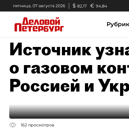
$
€
пятница, 07 августа 2026
82,17
94,84
Рубри
Источник узн
о газовом ко
Россией и Ук
162
просмотров