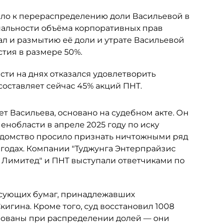
ело к перераспределению доли Васильевой в
альности объёма корпоративных прав
ал и размытию её доли и утрате Васильевой
тия в размере 50%.
ти на днях отказался удовлетворить
составляет сейчас 45% акций ПНТ.
ет Васильева, основано на судебном акте. Он
нобласти в апреле 2025 году по иску
едомство просило признать ничтожными ряд
 годах. Компании "Туджунга Энтерпрайзис
с Лимитед" и ПНТ выступали ответчиками по
сующих бумаг, принадлежавших
гина. Кроме того, суд восстановил 1008
рованы при распределении долей — они