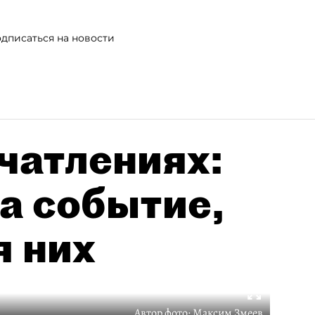
дписаться на новости
чатлениях:
а событие,
я них
Автор фото:
Максим Змеев