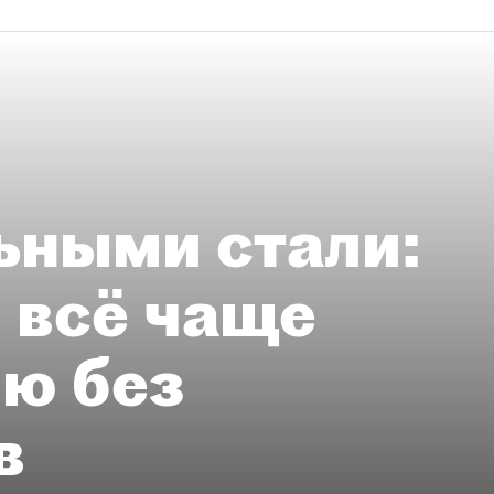
ьными стали:
 всё чаще
ию без
в