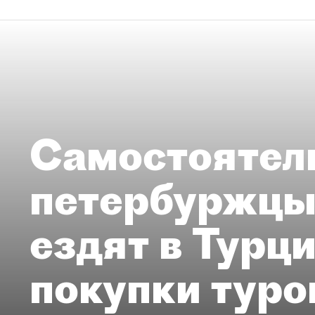
Самостоятел
петербуржцы
ездят в Турц
покупки туро