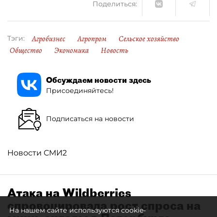
Поделиться:
Агробизнес
Агропром
Сельское хозяйство
Тэги:
Общество
Экономика
Новость
Обсуждаем новости здесь
Присоединяйтесь!
Подписаться на новости
Новости СМИ2
Атака на Wildberries
спровоцировала рост спроса на
На нашем сайте используются cookie-