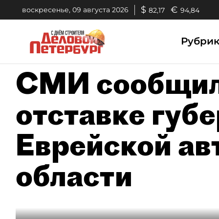
$
€
воскресенье, 09 августа 2026
82,17
94,84
Рубри
СМИ сообщил
отставке губ
Еврейской ав
области