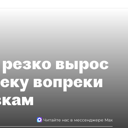
 резко вырос
теку вопреки
вкам
Читайте нас в мессенджере Max