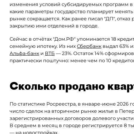
изменения условий субсидируемых программ в 
какие параметры государство планирует менять
рынке сокращается. Как ранее писал "ДП", отказ
закрытию ими отделений в городе.
Сейчас в отчётах "Дом.РФ" упоминается 18 кред
семейную ипотеку. Из них
Сбербанк
выдал 63% и
Альфа-банк
и
ВТБ
— 23%. Остаток 14% сформиров
практически поштучно: менее чем по 10 кредито
Сколько продано квар
По статистике Росреестра, в январе-июне 2026 
число сделок на вторичном рынке жилья в Пете
зарегистрированных договоров долевого участия
В среднем в месяц в городе регистрируется 8 ты
— на новостройках.