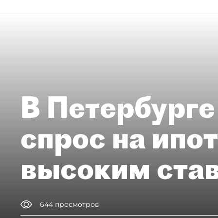
В Петербурге
спрос на ипо
высоким ста
644
просмотров