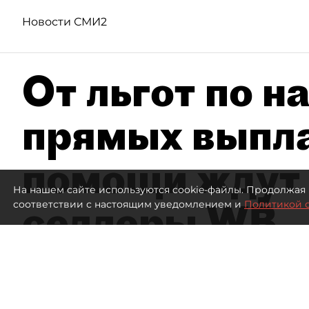
Новости СМИ2
От льгот по н
прямых выпла
помощи ждут
На нашем сайте используются cookie-файлы. Продолжая 
селлеры WB
соответствии с настоящим уведомлением и
Политикой 
Эксперты заявили об ущербе на 300