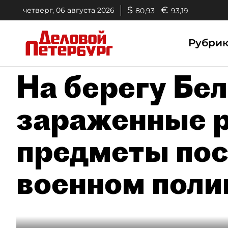
$
€
четверг, 06 августа 2026
80,93
93,19
Рубри
На берегу Бе
зараженные 
предметы пос
военном поли