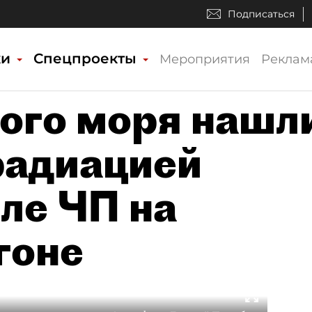
Подписаться
ки
Спецпроекты
Мероприятия
Реклам
лого моря нашл
радиацией
ле ЧП на
гоне