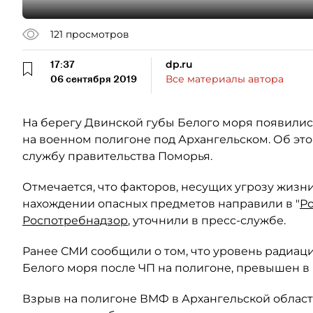
121
просмотров
17:37
dp.ru
06 сентября 2019
Все материалы автора
На берегу Двинской губы Белого моря появили
на военном полигоне под Архангельском. Об эт
службу правительства Поморья.
Отмечается, что факторов, несущих угрозу жизн
нахождении опасных предметов направили в "
Р
Роспотребнадзор
, уточнили в пресс-службе.
Ранее СМИ сообщили о том, что уровень радиац
Белого моря после ЧП на полигоне, превышен в 
Взрыв на полигоне ВМФ в Архангельской области