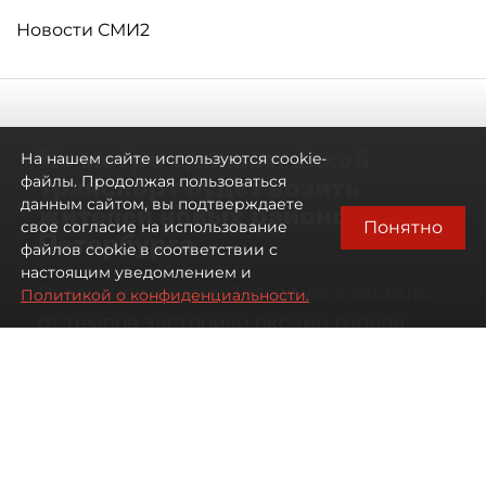
Новости СМИ2
Не метро единым: какой
На нашем сайте используются cookie-
транспорт будет возить
файлы. Продолжая пользоваться
данным сайтом, вы подтверждаете
жителей новых районов
Понятно
свое согласие на использование
Петербурга
файлов cookie в соответствии с
настоящим уведомлением и
Развитие метро в Петербурге отстало
Политикой о конфиденциальности.
от темпов застройки окраин города
07 августа 2026
00:44
2048
Читайте нас в мессенджере Max
Дарья Кильцова