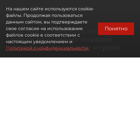
На нашем сайте используются cookie-
файлы. Продолжая пользоваться
данным сайтом, вы подтверждаете
Понятно
свое согласие на использование
Восток Петербурга стал
файлов cookie в соответствии с
одной из главных локаций
настоящим уведомлением и
города по продажам студий
Политикой о конфиденциальности.
09 августа 2026
00:05
223
Читайте нас в мессенджере Max
Артемий Анин
Все материалы автора
Автор фото:
Мартьян Фролов
Территория разделена Невой
и железными дорогами, но рынок