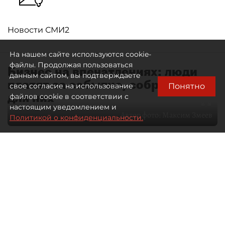
Новости СМИ2
На нашем сайте используются cookie-
файлы. Продолжая пользоваться
Бизнес на впечатлениях: люди
данным сайтом, вы подтверждаете
платят за событие, собранное
Понятно
свое согласие на использование
для них
файлов cookie в соответствии с
настоящим уведомлением и
Автор фото:
Максим Змеев
Политикой о конфиденциальности.
04 августа 2026
15:51
4635
Читайте нас в мессенджере Max
dp.ru
Все материалы автора
Летний календарь событий
обогатился во многих регионах.