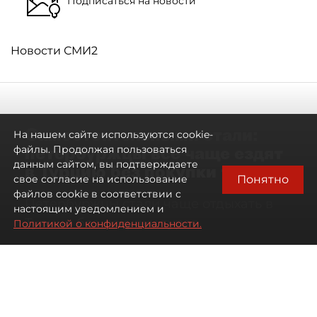
Подписаться на новости
Новости СМИ2
Самостоятельными стали:
На нашем сайте используются cookie-
петербуржцы всё чаще ездят
файлы. Продолжая пользоваться
данным сайтом, вы подтверждаете
в Турцию без покупки туров
Понятно
свое согласие на использование
файлов cookie в соответствии с
Петербуржцы стали чаще отдыхать в
настоящим уведомлением и
Турции без покупки туров
Политикой о конфиденциальности.
08 августа 2026
00:05
1916
Читайте нас в мессенджере Max