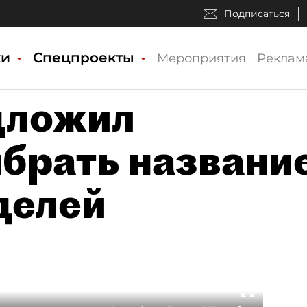
Подписаться
ки
Спецпроекты
Мероприятия
Реклам
дложил
брать названи
делей