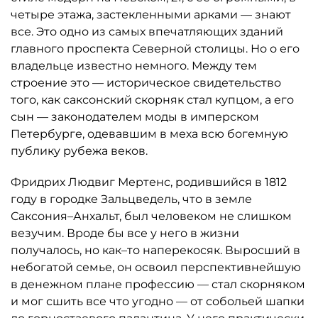
четыре этажа, застекленными арками — знают
все. Это одно из самых впечатляющих зданий
главного проспекта Северной столицы. Но о его
владельце известно немного. Между тем
строение это — историческое свидетельство
того, как саксонский скорняк стал купцом, а его
сын — законодателем моды в имперском
Петербурге, одевавшим в меха всю богемную
публику рубежа веков.
Фридрих Людвиг Мертенс, родившийся в 1812
году в городке Зальцведель, что в земле
Саксония–Анхальт, был человеком не слишком
везучим. Вроде бы все у него в жизни
получалось, но как–то наперекосяк. Выросший в
небогатой семье, он освоил перспективнейшую
в денежном плане профессию — стал скорняком
и мог сшить все что угодно — от собольей шапки