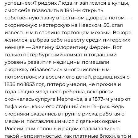
успешнее: Фридрих Людвиг записался в купцы,
смог себе позволить в 1841–м открыть
собственную лавку в Гостином Дворе, а потом —
скорняжную мастерскую на Невском, 50, стал
известным в столице торговцем мехами. Вскоре
женился, выбрав себе невесту среди питерских
немцев — Эвелину Флорентину Феррин. Вот
только петербургский климат и тогдашний
уровень развития медицины помешали
скорняку обзавестись многочисленным
потомством: из восьми его детей, родившихся с
1836 по 1853 год, пятеро умерли, не прожив и
года. Родив младшего ребенка, вскорости
скончалась супруга Мертенса, а в 1877–м умер от
тифа и он, как и его старший сын Генрих. Ведь
скорняки оказались в группе риска: работая с
мехами, поставлявшимися с дальних окраин
России, они сплошь и рядом сталкивались с
такой неприятностью, как платяные блохи, а то и