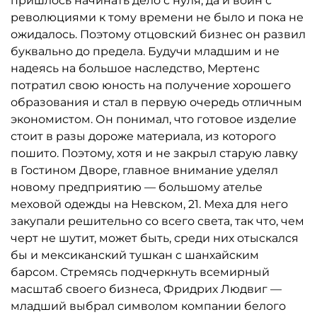
пришлось начинать дело с нуля, да и войн с
революциями к тому времени не было и пока не
ожидалось. Поэтому отцовский бизнес он развил
буквально до предела. Будучи младшим и не
надеясь на большое наследство, Мертенс
потратил свою юность на получение хорошего
образования и стал в первую очередь отличным
экономистом. Он понимал, что готовое изделие
стоит в разы дороже материала, из которого
пошито. Поэтому, хотя и не закрыл старую лавку
в Гостином Дворе, главное внимание уделял
новому предприятию — большому ателье
меховой одежды на Невском, 21. Меха для него
закупали решительно со всего света, так что, чем
черт не шутит, может быть, среди них отыскался
бы и мексиканский тушкан с шанхайским
барсом. Стремясь подчеркнуть всемирный
масштаб своего бизнеса, Фридрих Людвиг —
младший выбрал символом компании белого