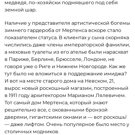
медведя, по–хозяйски подмявшего под себя
земной шар.
Наличие у представителя артистической богемы
зимнего гардероба от Мертенса вскоре стало
показателем статуса. В клиентах у сына скорняка
числились даже члены императорской фамилии,
а меховые туалеты из его ателье были нарасхват
в Париже, Берлине, Брюсселе, Лондоне, не
говоря уже о Риге и Нижнем Новгороде. Как же
тут было не вложиться в поддержание имиджа?
И вот на месте старого дома на Невском, 21,
вырос новый роскошный магазин, построенный
в 1911 году архитектором Марианом Лялевичем.
Тот самый дом Мертенса, который знают
решительно все, с окованными бронзой
дверями, гигантскими окнами и — вот роскошь!
— даже лифтом. Очень популярное было место у
столичных модников.