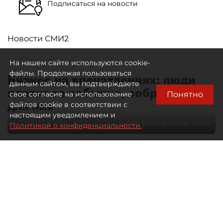
Подписаться на новости
Новости СМИ2
На нашем сайте используются cookie-
файлы. Продолжая пользоваться
Бизнес на впечатлениях: люди
данным сайтом, вы подтверждаете
платят за событие, собранное
Понятно
свое согласие на использование
для них
файлов cookie в соответствии с
настоящим уведомлением и
Автор фото:
Максим Змеев
Политикой о конфиденциальности.
04 августа 2026
15:51
4278
Читайте нас в мессенджере Max
dp.ru
Все материалы автора
Летний календарь событий