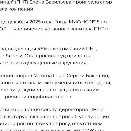
нал" (ПНТ) Елена Васильева проиграла спор
ала компании.
це декабря 2025 года. Тогда МИФНС №15 по
ЮЛ — увеличение уставного капитала ПНТ с
ьева, владеющая 45% пакетом акций ПНТ,
нобласти. Она просила суд признать
 устранить допущенные нарушения.
шения споров Maxima Legal Сергей Бакешин,
вного капитала может уменьшиться его доля,
овое лицо, купившее выпущенные акции.
ся причиной подобных споров.
ствием решения совета директоров ПНТ о
я, в которую включён вопрос об увеличении
кционеров по этому вопросу, отсутствием
 оплаты дополнительных акций (1008 шт.).