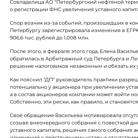
Совладелица АО "Петербургский нефтяной терми
о регистрации ФНС увеличения уставного капит
Спор возник из-за событий, произошедших в кон
Петербургу зарегистрировала изменения в ЕГР
906,6 тыс. рублей до 1,008 млн.
После этого, в феврале этого года, Елена Васил
обратилась в Арбитражный суд Петербурга и Ле
решение налоговиков незаконным и обязать их
Как пояснил "ДП" руководитель практики разре
потенциально у акционера при увеличении уста
а в состав акционеров компании может войти н
Собственно, эти риски, как правило, и становят
Своё обращение Васильева мотивировала отсут
созыве внеочередного собрания с повесткой дн
уставного капитала, решения самого собрания а
изменений к действующему уставу и отсутствием