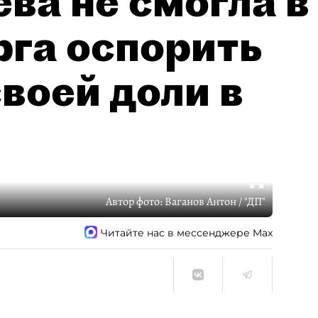
ва не смогла в
рга оспорить
воей доли в
Автор фото:
Ваганов Антон / "ДП"
Читайте нас в мессенджере Max