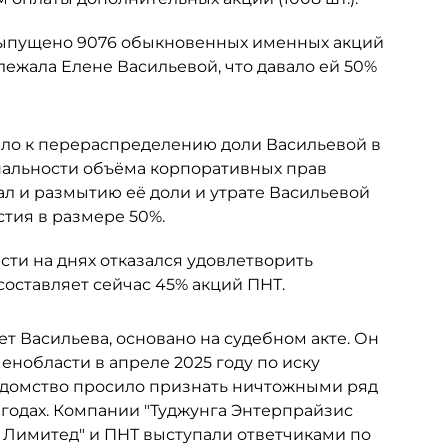
 выпущено 9076 обыкновенных именных акций
ежала Елене Васильевой, что давало ей 50%
ело к перераспределению доли Васильевой в
альности объёма корпоративных прав
ал и размытию её доли и утрате Васильевой
тия в размере 50%.
ти на днях отказался удовлетворить
составляет сейчас 45% акций ПНТ.
ет Васильева, основано на судебном акте. Он
нобласти в апреле 2025 году по иску
едомство просило признать ничтожными ряд
 годах. Компании "Туджунга Энтерпрайзис
с Лимитед" и ПНТ выступали ответчиками по