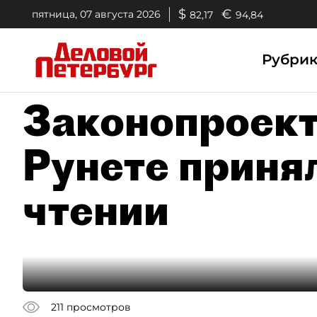
$
€
пятница, 07 августа 2026
82,17
94,84
Рубри
Законопроект
Рунете приня
чтении
211
просмотров