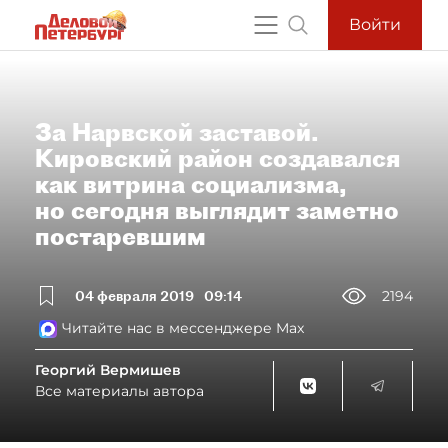
Войти
За Нарвской заставой.
Кировский район создавался
как витрина социализма,
но сегодня выглядит заметно
постаревшим
04 февраля 2019
09:14
2194
Читайте нас в мессенджере Max
Георгий Вермишев
Все материалы автора