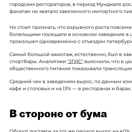
городских рестораторов, в период Мундиаля росл
фанатам не хватало завезенного импортного пив
Но стоит признать, что взрывного роста повсем
болельщики посещали в основном заведения в це
произошел одновременно с отъездом петербурж
Самый большой ажиотаж, естественно, был в за
спортбары. Аналитики
"2ГИС"
выяснили, что в ц
общественного питания показывали трансляции Ч
Средний чек в заведениях вырос, по данным ко
кафе и столовых и на 13% — в ресторанах и барах.
В стороне от бума
Оборот доставок за тот же период вырос на 40%.