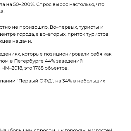
а на 50–200%. Спрос вырос настолько, что
а.
естно не произошло. Во–первых, туристы и
нтре города, а во–вторых, приток туристов
цев на дачи.
ведениях, которые позиционировали себя как
елом в Петербурге 44% заведений
М–2018, это 1768 объектов.
мпании "Первый ОФД", на 34% в небольших
 Наибольшим спросом и у горожан, и у гостей