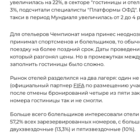
увеличилась на 22%, в секторе "гостиницы и отел
3%, подсчитали специалисты "Платформы ОФД". 
такси в период Мундиаля увеличилась от 2 до 4 р
Для отельеров Чемпионат мира принес неоднозн
принимал спортсменов и болельщиков, то обыч
поездку на более поздний срок. Даты проведен
который разгонял цены. Но в промежутках между
заполнить гостиницы было сложно.
Рынок отелей разделился на два лагеря: один н
(официальный партнер
FIFA
по размещению участ
после отмены бронирований четыре из пяти зака
номера гостиницы так и не смогли.
Больше всего болельщиков интересовали отели 
57,2% всех зарезервированных номеров, с боль
двухзвездочные (13,3%) и пятизвездочные (10%).