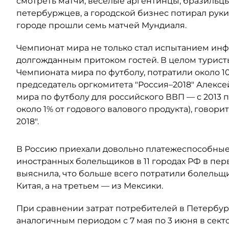
смотреть матчи, веселые аргентинцы, бразильц
петербуржцев, а городской бизнес потирал руки
городе прошли семь матчей Мундиаля.
Чемпионат мира не только стал испытанием инф
долгожданным притоком гостей. В целом турист
Чемпионата мира по футболу, потратили около 1
председатель оргкомитета "Россия–2018" Алекс
мира по футболу для российского ВВП — с 2013 п
около 1% от годового валового продукта), говор
2018".
В Россию приехали довольно платежеспособные
иностранных болельщиков в 11 городах РФ в пе
выяснила, что больше всего потратили болельщ
Китая, а на третьем — из Мексики.
При сравнении затрат потребителей в Петербурге 
аналогичным периодом с 7 мая по 3 июня в сект