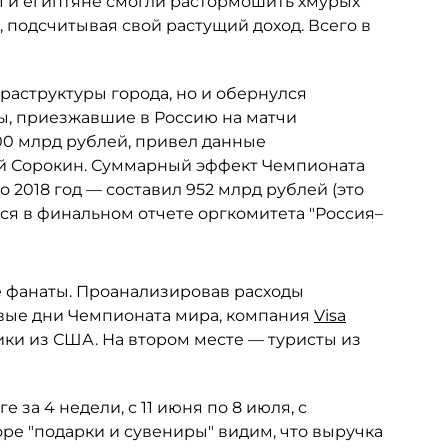
ы и египтяне смогли растормошить хмурых
, подсчитывая свой растущий доход. Всего в
раструктуры города, но и обернулся
ы, приезжавшие в Россию на матчи
00 млрд рублей, привел данные
ей Сорокин. Суммарный эффект Чемпионата
о 2018 год — составил 952 млрд рублей (это
ится в финальном отчете оргкомитета "Россия–
 фанаты. Проанализировав расходы
рвые дни Чемпионата мира, компания
Visa
ики из США. На втором месте — туристы из
за 4 недели, с 11 июня по 8 июля, с
оре "подарки и сувениры" видим, что выручка