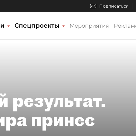
Подписаться
ки
Спецпроекты
Мероприятия
Реклам
 результат.
ира принес