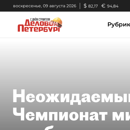
$
€
воскресенье, 09 августа 2026
82,17
94,84
Рубри
Неожидаемый
Чемпионат м