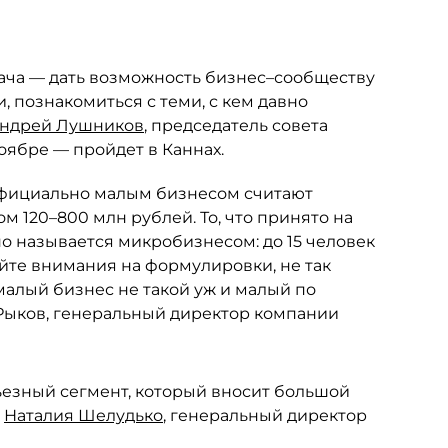
дача — дать возможность бизнес–сообществу
и, познакомиться с теми, с кем давно
ндрей Лушников
, председатель совета
оябре — пройдет в Каннах.
 официально малым бизнесом считают
м 120–800 млн рублей. То, что принято на
о называется микробизнесом: до 15 человек
айте внимания на формулировки, не так
 малый бизнес не такой уж и малый по
 Рыков, генеральный директор компании
рьезный сегмент, который вносит большой
а
Наталия Шелудько
, генеральный директор