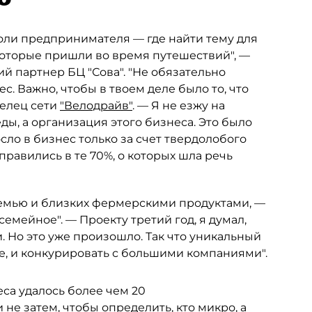
оли предпринимателя — где найти тему для
 которые пришли во время путешествий", —
 партнер БЦ "Сова". "Не обязательно
с. Важно, чтобы в твоем деле было то, что
делец сети
"Велодрайв"
. — Я не езжу на
ды, а организация этого бизнеса. Это было
сло в бизнес только за счет твердолобого
правились в те 70%, о которых шла речь
 семью и близких фермерскими продуктами, —
семейное". — Проекту третий год, я думал,
и. Но это уже произошло. Так что уникальный
е, и конкурировать с большими компаниями".
еса удалось более чем 20
не затем, чтобы определить, кто микро, а