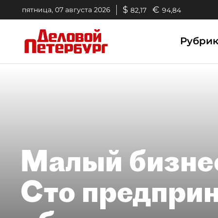
$
€
пятница, 07 августа 2026
82,17
94,84
Рубри
Малый бизнес
Сто предпри