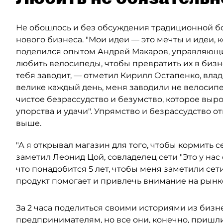
Не обошлось и без обсуждения традиционной б
нового бизнеса. "Мои идеи — это мечты и идеи,
поделился опытом Андрей Макаров, управляющий
любить велосипеды, чтобы превратить их в бизне
тебя заводит, — отметил Кирилл Остапенко, вла
велике каждый день, меня заводили не велосипе
чистое безрассудство и безумство, которое выро
упорства и удачи". Упрямство и безрассудство от
выше.
"А я открывал магазин для того, чтобы кормить
заметил Леонид Цой, совладелец сети "Это у нас 
что понадобится 5 лет, чтобы меня заметили сет
продукт помогает и привлечь внимание на рынк
За 2 часа поделиться своими историями из бизн
предпринимателям, но все они, конечно, пришли 