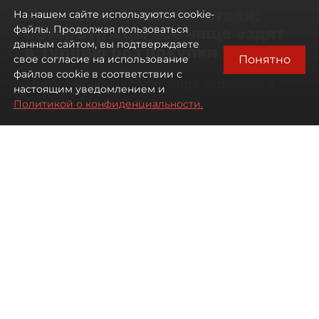
Самостоятельными стали:
На нашем сайте используются cookie-
петербуржцы всё чаще ездят
файлы. Продолжая пользоваться
данным сайтом, вы подтверждаете
в Турцию без покупки туров
Понятно
свое согласие на использование
файлов cookie в соответствии с
Петербуржцы стали чаще отдыхать в
настоящим уведомлением и
Турции без покупки туров
Политикой о конфиденциальности.
08 августа 2026
00:05
769
Читайте нас в мессенджере Max
Дарья Дмитриева
Все материалы автора
Автор фото:
Михаил Тихонов / "ДП"
Петербуржцы стали чаще
бронировать отдых в Турции