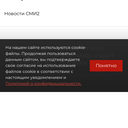
Новости СМИ2
Самостоятельными стали:
На нашем сайте используются cookie-
петербуржцы всё чаще ездят
файлы. Продолжая пользоваться
данным сайтом, вы подтверждаете
в Турцию без покупки туров
Понятно
свое согласие на использование
файлов cookie в соответствии с
Петербуржцы стали чаще отдыхать в
настоящим уведомлением и
Турции без покупки туров
Политикой о конфиденциальности.
08 августа 2026
00:05
2332
Читайте нас в мессенджере Max
Дарья Дмитриева
Все материалы автора