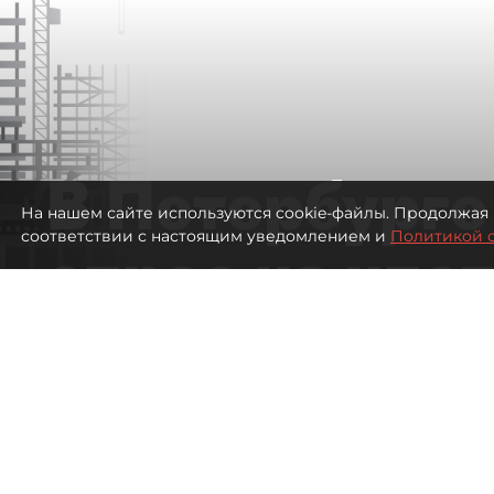
В Петербурге
На нашем сайте используются cookie-файлы. Продолжая 
соответствии с настоящим уведомлением и
Политикой 
спрос на ипо
высоким ста
670
просмотров
00:05
Евгений Петров