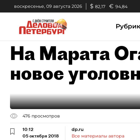
$
€
воскресенье, 09 августа 2026
82,17
94,84
Рубри
На Марата Ог
новое уголовн
476
просмотров
10:12
dp.ru
05 октября 2018
Все материалы автора