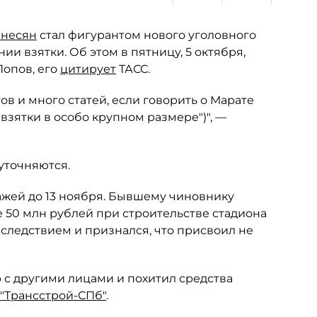
анесян
стал фигурантом нового уголовного
и взятки. Об этом в пятницу, 5 октября,
опов, его
цитирует
ТАСС.
в и много статей, если говорить о Марате
 взятки в особо крупном размере")", —
уточняются.
ажей до 13 ноября. Бывшему чиновнику
 50 млн рублей при строительстве стадиона
 следствием и признался, что присвоил не
р с другими лицами и похитил средства
"Трансстрой-СПб"
.