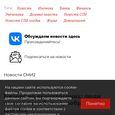
Новость
Ипотека
Банки
Финансы
Тэги:
Экономика
Деловые новости
Новости СПб
Новости СПб сегодня
Жилье
Девелопмент
Обсуждаем новости здесь
Присоединяйтесь!
Подписаться на новости
Новости СМИ2
На нашем сайте используются cookie-
файлы. Продолжая пользоваться
Бизнес на впечатлениях: люди
данным сайтом, вы подтверждаете
платят за событие, собранное
Понятно
свое согласие на использование
для них
файлов cookie в соответствии с
настоящим уведомлением и