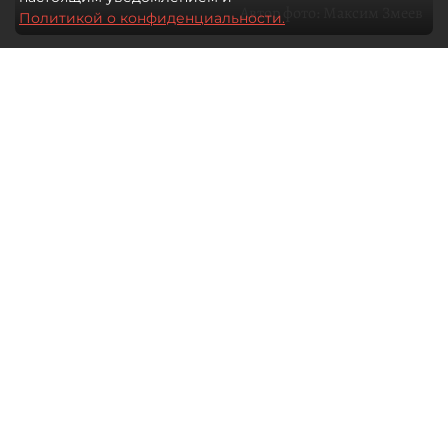
Автор фото:
Максим Змеев
Политикой о конфиденциальности.
04 августа 2026
15:51
4502
Читайте нас в мессенджере Max
dp.ru
Все материалы автора
Летний календарь событий
обогатился во многих регионах.
Сегмент сегодня привлекателен как
для культурных институтов, так и для
бизнеса из "непрофильных" сфер.
Каким должен быть современный
фестиваль, чтобы оставаться
востребованным в условиях высокой
конкуренции, а также почему зритель
стал требовательнее и как