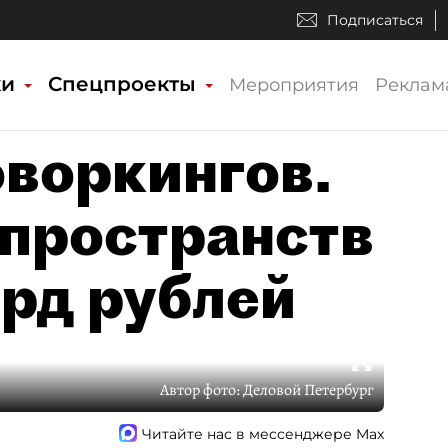
Подписаться
ки
Спецпроекты
Мероприятия
Реклам
воркингов.
пространств
лрд рублей
Автор фото:
Деловой Петербург
Читайте нас в мессенджере Max