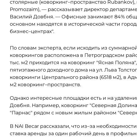
столярные (коворкинг–пространство Rubankov),
Promozaim), — рассказывает директор департамент
Василий Довбня. — Офисные занимают 84% обще
основном находятся в исторической части город
бизнес–центрах".
По словам эксперта, если исходить из суммарно
коворкингов расположена в Петроградском район
тыс. м2 приходится на коворкинг "Ясная Поляна"
пятиэтажного доходного дома на ул. Льва Толсто
коворкинги Центрального района (6518 м2), в А
м2 коворкинг–пространств.
Однако интересные площадки есть и на удалении
Довбня. Например, коворкинг "Северная Долина
"Парнас" рядом с новым жилым районом "Северн
В NAI Becar рассказали, что из–за необходимо
ставка аренды за один рабочий день в профиль