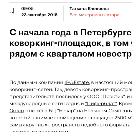
09:05
Татьяна Елекоева
23 сентября 2018
Все материалы автора
С начала года в Петербурге
коворкинг-площадок, в том 
рядом с кварталом новостр
По данным компании
IPG.Estate
, в настоящий м
коворкинг–сетей. Так, девять коворкинг–простр
представительств появилось у ООО "Практик", и
международные сети Regus и
"Циферблат"
. Кром
Group
открыл в БЦ "Бекар" на Большом Сампсони
который занимает помещение площадью 2500 м2
самых крупных пространств подобного формата
несетевым операторам.