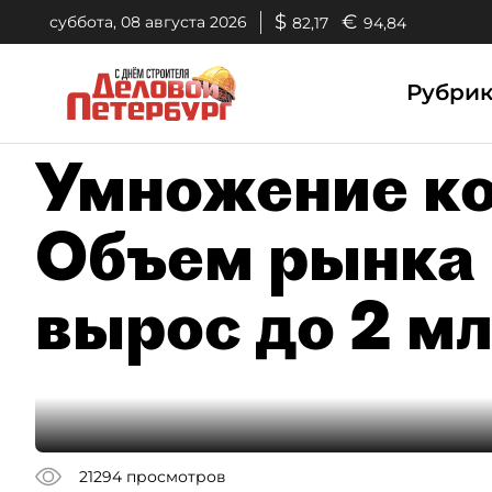
$
€
суббота, 08 августа 2026
82,17
94,84
Рубри
Умножение ко
Объем рынка 
вырос до 2 м
21294
просмотров