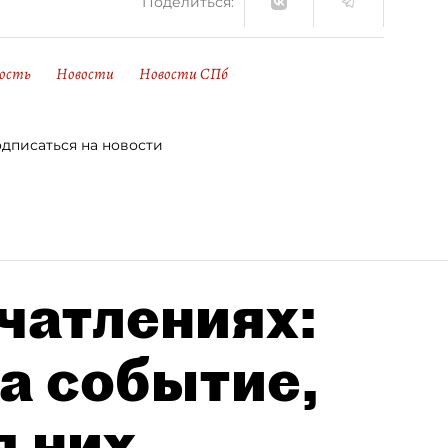
Поделиться:
ость
Новости
Новости СПб
дписаться на новости
чатлениях:
а событие,
я них