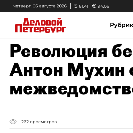
$
€
четверг, 06 августа 2026
81,41
94,06
Рубри
Революция бе
Антон Мухин 
межведомств
262
просмотров