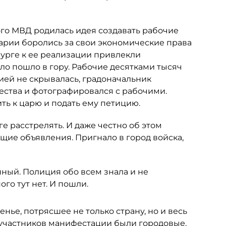
ого МВД родилась идея создавать рабочие
арии боролись за свои экономические права
бурге к ее реализации привлекли
ло пошло в гору. Рабочие десятками тысяч
цией не скрывалась, градоначальник
ества и фотографировался с рабочими.
ить к царю и подать ему петицию.
ге расстрелять. И даже честно об этом
щие объявления. Пригнало в город войска,
нный. Полиция обо всем знала и не
го тут нет. И пошли.
нье, потрясшее не только страну, но и весь
х участников манифестации были городовые.