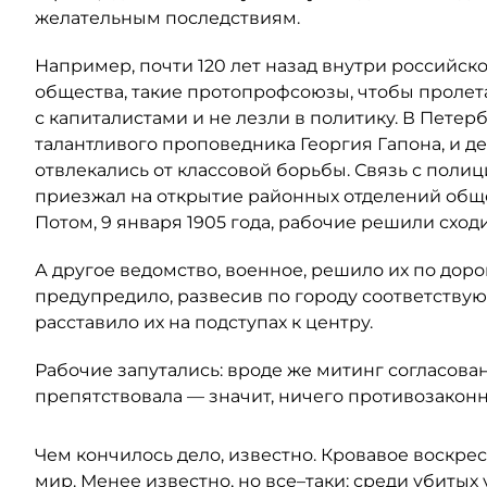
желательным последствиям.
Например, почти 120 лет назад внутри российск
общества, такие протопрофсоюзы, чтобы пролет
с капиталистами и не лезли в политику. В Петер
талантливого проповедника Георгия Гапона, и де
отвлекались от классовой борьбы. Связь с поли
приезжал на открытие районных отделений общ
Потом, 9 января 1905 года, рабочие решили сход
А другое ведомство, военное, решило их по доро
предупредило, развесив по городу соответствую
расставило их на подступах к центру.
Рабочие запутались: вроде же митинг согласова
препятствовала — значит, ничего противозаконно
Чем кончилось дело, известно. Кровавое воскресе
мир. Менее известно, но все–таки: среди убиты