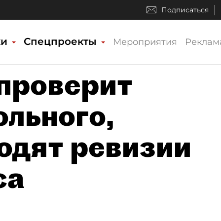
Подписаться
ки
Спецпроекты
Мероприятия
Реклам
проверит
льного,
одят ревизии
са