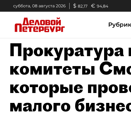
$
€
суббота, 08 августа 2026
82,17
94,84
Рубри
Прокуратура 
комитеты Смо
которые пров
малого бизне