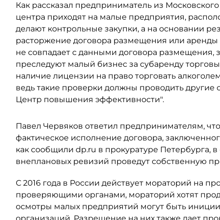
Как рассказал предприниматель из Московског
центра приходят на малые предприятия, распол
делают контрольные закупки, а на основании р
расторжение договора размещения или аренды в
не совпадает с данными договора размещения, за
преследуют малый бизнес за субаренду торговых
наличие лицензии на право торговать алкоголе
ведь такие проверки должны проводить другие 
Центр повышения эффективности".
Павел Червяков ответил предпринимателям, что
фактическое исполнение договора, заключенног
как сообщили dp.ru в прокуратуре Петербурга, 
внеплановых ревизий проведут собственную пр
С 2016 года в России действует мораторий на 
проверяющими органами, мораторий хотят продл
осмотры малых предприятий могут быть иниции
организаций. Разрешение на них также дает про