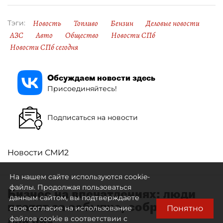
Новость
Топливо
Бензин
Деловые новости
Тэги:
АЗС
Авто
Общество
Новости СПб
Новости СПб сегодня
Обсуждаем новости здесь
Присоединяйтесь!
Подписаться на новости
Новости СМИ2
На нашем сайте используются cookie-
файлы. Продолжая пользоваться
Бизнес на впечатлениях: люди
данным сайтом, вы подтверждаете
платят за событие, собранное
Понятно
свое согласие на использование
для них
файлов cookie в соответствии с