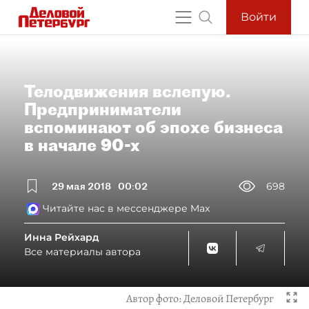
Войти
Телодвижения вслепую.
Предприниматели
вспоминают об эпохе бизнеса
в начале 90-х
29 мая 2018
00:02
698
Читайте нас в мессенджере Max
Инна Рейхард
Все материалы автора
Автор фото:
Деловой Петербург