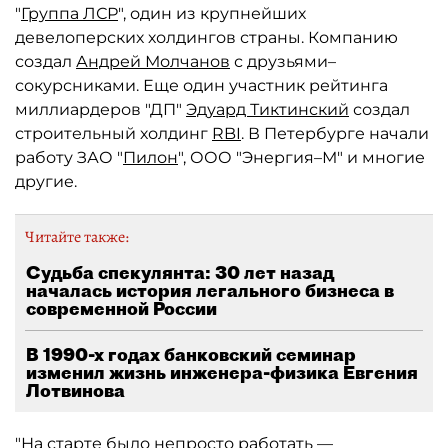
"
Группа ЛСР
", один из крупнейших
девелоперских холдингов страны. Компанию
создал
Андрей Молчанов
с друзьями–
сокурсниками. Еще один участник рейтинга
миллиардеров "ДП"
Эдуард Тиктинский
создал
строительный холдинг
RBI
. В Петербурге начали
работу ЗАО "
Пилон
", ООО "Энергия–М" и многие
другие.
Читайте также:
Судьба спекулянта: 30 лет назад
началась история легального бизнеса в
современной России
В 1990-х годах банковский семинар
изменил жизнь инженера-физика Евгения
Лотвинова
"На старте было непросто работать —