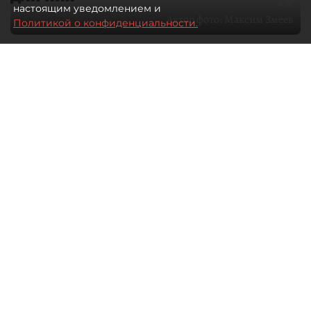
настоящим уведомлением и
Автор фото:
Максим Змеев
Политикой о конфиденциальности.
04 августа 2026
15:51
1241
Читайте нас в мессенджере Max
dp.ru
Все материалы автора
Летний календарь событий
обогатился во многих регионах.
Сегмент сегодня привлекателен как
для культурных институтов, так и для
бизнеса из "непрофильных" сфер.
Каким должен быть современный
фестиваль, чтобы оставаться
востребованным в условиях высокой
конкуренции, а также почему зритель