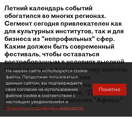
Летний календарь событий
обогатился во многих регионах.
Сегмент сегодня привлекателен как
для культурных институтов, так и для
бизнеса из "непрофильных" сфер.
Каким должен быть современный
фестиваль, чтобы оставаться
востребованным в условиях высокой
конкуренции, а также почему зритель
На нашем сайте используются cookie-
стал требовательнее и как
файлы. Продолжая пользоваться
персонализация влияет на
данным сайтом, вы подтверждаете
Понятно
свое согласие на использование
устойчивость форматов, "ДП"
файлов cookie в соответствии с
рассказал глава компании "Афиша"
настоящим уведомлением и
Евгений Сидоров.
Политикой о конфиденциальности.
В какой момент лето перестало быть мёртвым