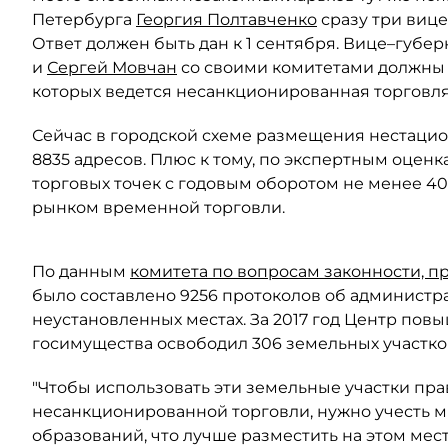
Петербурга
Георгия Полтавченко
сразу три вице
Ответ должен быть дан к 1 сентября. Вице–губе
и
Сергей Мовчан
со своими комитетами должны н
которых ведется несанкционированная торговля
Сейчас в городской схеме размещения нестацио
8835 адресов. Плюс к тому, по экспертным оценк
торговых точек с годовым оборотом не менее 40
рынком временной торговли.
По данным
комитета по вопросам законности, п
было составлено 9256 протоколов об администр
неустановленных местах. За 2017 год Центр по
госимущества освободил 306 земельных участко
"Чтобы использовать эти земельные участки пра
несанкционированной торговли, нужно учесть 
образований, что лучше разместить на этом мес