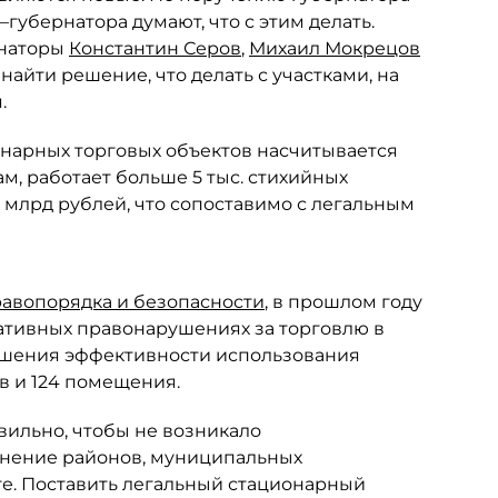
–губернатора думают, что с этим делать.
рнаторы
Константин Серов
,
Михаил Мокрецов
айти решение, что делать с участками, на
.
нарных торговых объектов насчитывается
ам, работает больше 5 тыс. стихийных
 млрд рублей, что сопоставимо с легальным
равопорядка и безопасности
, в прошлом году
ативных правонарушениях за торговлю в
вышения эффективности использования
в и 124 помещения.
вильно, чтобы не возникало
мнение районов, муниципальных
те. Поставить легальный стационарный