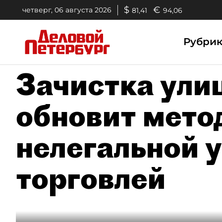
$
€
четверг, 06 августа 2026
81,41
94,06
Рубри
Зачистка ули
обновит мето
нелегальной 
торговлей