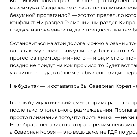
Корейский полуостров — концентрат внутреннег
максимума. Разделение страны по политическом
безумной пропагандой — это тот предел, до кот
конфликт. Ни раздел Германии, ни раздел Кипра 
градуса напряженности, да и предпосылки там 
Остановиться на этой дороге можно в разных точк
вот к такому логическому финалу. Только что в 
протестов премьер–министр — и он, и его оппоне
поздно не пойдут на компромисс, то будет вот т
украинцев — да, в общем, любых оппозиционеро
Не будь так — и оставалась бы Северная Корея 
Главный дидактический смысл примера — это п
после такого тотального размежевания. Пропаг
просто признание того, что противники — не хищ
Без образа ненавистного врага режим невозможе
а Северная Корея — это ведь даже не ГДР по уро