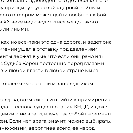
о конфликта, доведенного до абсолютного
у принципу с угрозой ядерной войны и
орого в теории может дойти вообще любой
в XX веке не доводили все же до такого
были иными.
ах, но все–таки это одна дорога, и ведет она
Армении ушел в отставку под давлением
нты держат в уме, что если они рано или
ак. Судьба Кореи постоянно перед глазами
в и любой власти в любой стране мира.
не более чем странным заповедником.
роверка, возможно ли прийти к примирению
анда — основа существования КНДР, и даже
ники и не враги, влечет за собой перемены.
н. Если нет врага, значит, можно выбирать,
вню жизни, вероятнее всего, ее народ