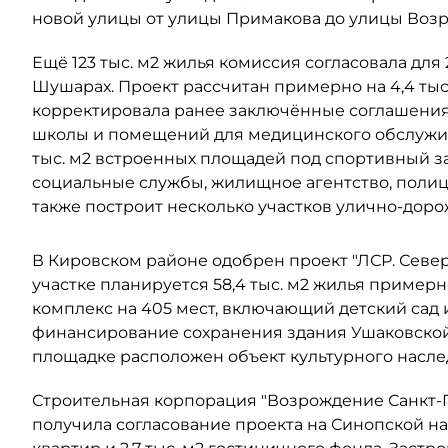
новой улицы от улицы Примакова до улицы Воз
Ещё 123 тыс. м2 жилья комиссия согласовала для
Шушарах. Проект рассчитан примерно на 4,4 тыс
корректировала ранее заключённые соглашения 
школы и помещений для медицинского обслужив
тыс. м2 встроенных площадей под спортивный з
социальные службы, жилищное агентство, поли
также построит несколько участков улично-дор
В Кировском районе одобрен проект "ЛСР. Северо
участке планируется 58,4 тыс. м2 жилья примерно
комплекс на 405 мест, включающий детский сад 
финансирование сохранения здания Ушаковской 
площадке расположен объект культурного наслед
Строительная корпорация "Возрождение Санкт-Пе
получила согласование проекта на Синопской наб