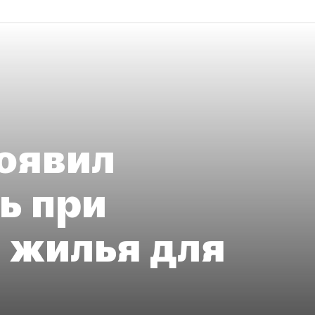
оявил
ь при
 жилья для