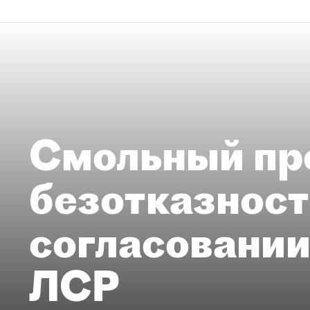
Смольный пр
безотказност
согласовании
ЛСР