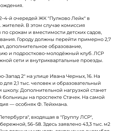
рождения.
 2–4-й очередей ЖК "Пулково Лейк" в
. жителей. В этом случае комиссия
по срокам и вместимости детских садов,
ания. Городу должны перейти примерно 2,7
ал, дополнительное образование,
цию и подростково-молодёжный клуб. ЛСР
ожной сети и внутриквартальные проезды.
-Запад 2" на улице Ивана Черных, 16. На
 для 2,1 тыс. человек и образовательный
и школу. Дополнительной нагрузкой станет
больницы на проспекте Стачек. На самой
ия — особняк Ф. Тейхмана.
тербурга", входящая в "Группу ЛСР",
ережной, 56–58. Здесь заявлено 43,3 тыс. м2