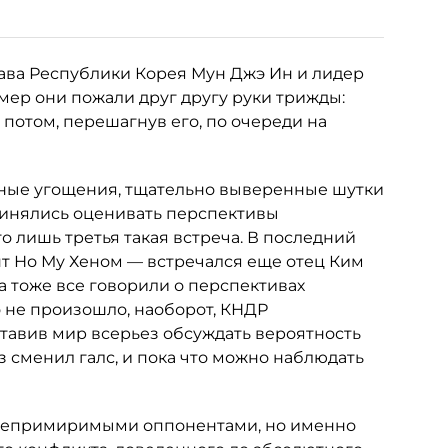
ава Республики Корея Мун Джэ Ин и лидер
амер они пожали друг другу руки трижды:
потом, перешагнув его, по очереди на
мные угощения, тщательно выверенные шутки
принялись оценивать перспективы
о лишь третья такая встреча. В последний
т Но Му Хеном — встречался еще отец Ким
да тоже все говорили о перспективах
 не произошло, наоборот, КНДР
ставив мир всерьез обсуждать вероятность
з сменил галс, и пока что можно наблюдать
 непримиримыми оппонентами, но именно