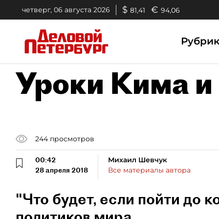
$
€
четверг, 06 августа 2026
81,41
94,06
Рубри
Уроки Кима и
244
просмотров
00:42
Михаил Шевчук
28 апреля 2018
Все материалы автора
"Что будет, если пойти до 
политиков мира.