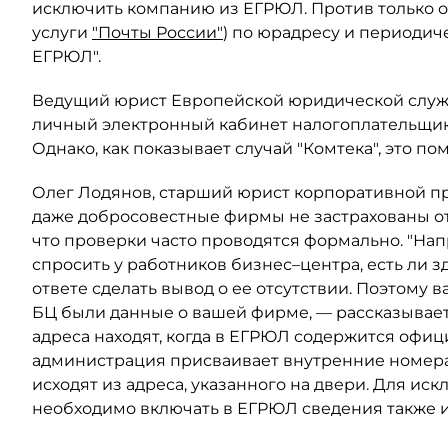
исключить компанию из ЕГРЮЛ. Против только о
услуги
"Почты России"
) по юрадресу и периодич
ЕГРЮЛ".
Ведущий юрист Европейской юридической служб
личный электронный кабинет налогоплательщика
Однако, как показывает случай "Комтека", это пом
Олег Лодянов, старший юрист корпоративной пра
даже добросовестные фирмы не застрахованы от
что проверки часто проводятся формально. "Нап
спросить у работников бизнес–центра, есть ли з
ответе сделать вывод о ее отсутствии. Поэтому
БЦ были данные о вашей фирме, — рассказывает
адреса находят, когда в ЕГРЮЛ содержится офиц
администрация присваивает внутренние номера 
исходят из адреса, указанного на двери. Для и
необходимо включать в ЕГРЮЛ сведения также и