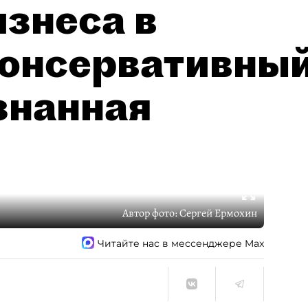
знеса в
консервативны
знанная
Автор фото:
Сергей Ермохин
Читайте нас в мессенджере Max