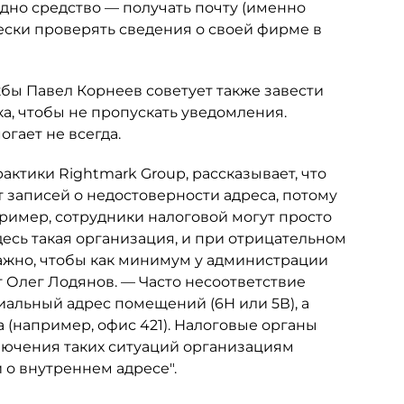
дно средство — получать почту (именно
ески проверять сведения о своей фирме в
ы Павел Корнеев советует также завести
, чтобы не пропускать уведомления.
огает не всегда.
ктики Rightmark Group, рассказывает, что
 записей о недостоверности адреса, потому
ример, сотрудники налоговой могут просто
десь такая организация, и при отрицательном
 важно, чтобы как минимум у администрации
 Олег Лодянов. — Часто несоответствие
иальный адрес помещений (6Н или 5В), а
(например, офис 421). Налоговые органы
сключения таких ситуаций организациям
 о внутреннем адресе".