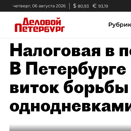
$
€
четверг, 06 августа 2026
80,93
93,19
Рубри
Налоговая в п
В Петербурге
виток борьбы
однодневкам