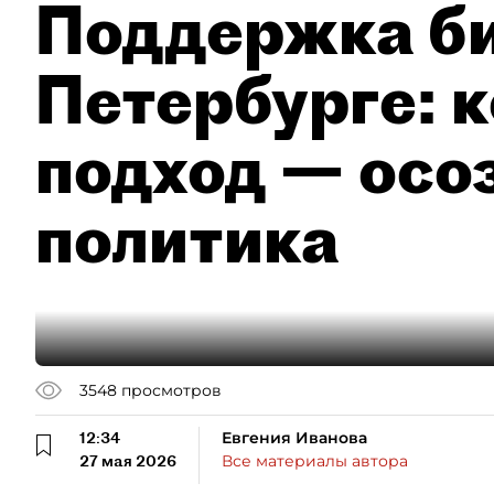
Поддержка би
Петербурге: 
подход — осо
политика
3548
просмотров
12:34
Евгения Иванова
27 мая 2026
Все материалы автора