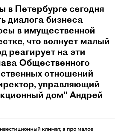
 в Петербурге сегодня
ть диалога бизнеса
росы в имущественной
естке, что волнует малый
од реагирует на эти
глава Общественного
ественных отношений
директор, управляющий
укционный дом" Андрей
нвестиционный климат, а про малое