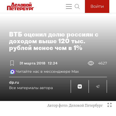
Войти
ВТБ оценил долю россиян с
доходом выше 120 тыс.
рублей менее чем в 1%
31 марта 2018
12:24
4627
Читайте нас в мессенджере Max
dp.ru
Все материалы автора
Автор фото:
Деловой Петербург