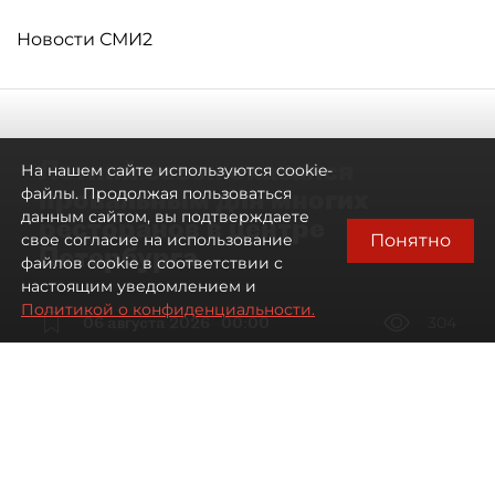
Новости СМИ2
Летний сезон оказался
На нашем сайте используются cookie-
провальным для многих
файлы. Продолжая пользоваться
данным сайтом, вы подтверждаете
ресторанов в центре
Понятно
свое согласие на использование
Петербурга
файлов cookie в соответствии с
настоящим уведомлением и
Политикой о конфиденциальности.
06 августа 2026
00:00
304
Читайте нас в мессенджере Max
Дарья Дмитриева
Все материалы автора