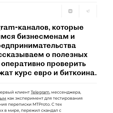
gram-каналов, которые
имся бизнесменам и
предпринимательства
ссказываем о полезных
т оперативно проверить
жат курс евро и биткоина.
 первый клиент
Telegram
, мессенджера,
вым
как эксперимент для тестирования
ия переписки MTProto. С тех
х в мире, пережил скандал с