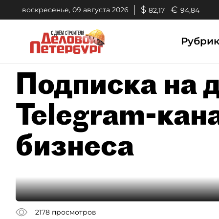
$
€
воскресенье, 09 августа 2026
82,17
94,84
Рубри
Подписка на д
Telegram-кан
бизнеса
2178
просмотров