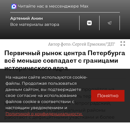
Читайте нас в мессенджере Max
Артемий Анин
Все материалы автора
Автор фото:
Сергей Ермохин/"ДП"
Первичный рынок центра Петербурга
всё меньше совпадает с границами
исторического ядра.
На нашем сайте используются cookie-
файлы. Продолжая пользоваться
Основной объём нового жилья продаётся на
данным сайтом, вы подтверждаете
Понятно
свое согласие на использование
Васильевском острове, где есть территории
файлов cookie в соответствии с
редевелопмента и намыва. Петроградский,
настоящим уведомлением и
Адмиралтейский и Центральный районы
Политикой о конфиденциальности.
работают с дефицитными участками и более
дорогим штучным продуктом.