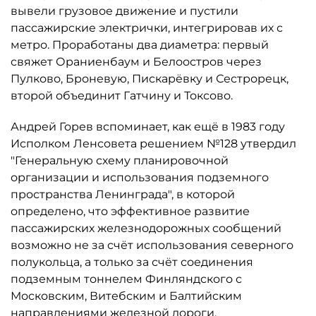
вывели грузовое движение и пустили
пассажирские электрички, интегрировав их с
метро. Проработаны два диаметра: первый
свяжет Ораниенбаум и Белоостров через
Пулково, Броневую, Пискарёвку и Сестрорецк,
второй объединит Гатчину и Токсово.
Андрей Горев вспоминает, как ещё в 1983 году
Исполком Ленсовета решением №128 утвердил
"Генеральную схему планировочной
организации и использования подземного
пространства Ленинграда", в которой
определено, что эффективное развитие
пассажирских железнодорожных сообщений
возможно не за счёт использования северного
полукольца, а только за счёт соединения
подземным тоннелем Финляндского с
Московским, Витебским и Балтийским
направлениями железной дороги.