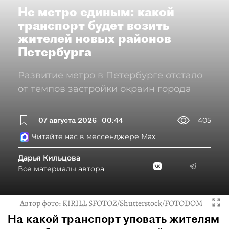
Не метро единым: какой
транспорт будет возить
жителей новых районов
Петербурга
Развитие метро в Петербурге отстало
от темпов застройки окраин города
07 августа 2026
00:44
405
Читайте нас в мессенджере Max
Дарья Кильцова
Все материалы автора
Автор фото:
KIRILL SFOTOZ/Shutterstock/FOTODOM
На какой транспорт уповать жителям