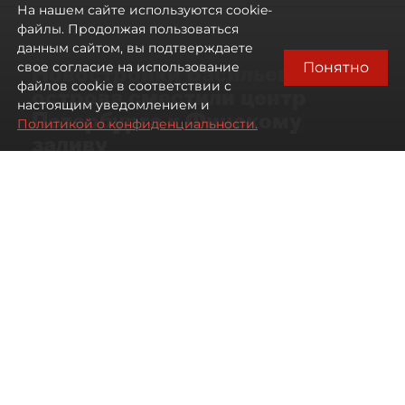
На нашем сайте используются cookie-
файлы. Продолжая пользоваться
данным сайтом, вы подтверждаете
Понятно
свое согласие на использование
Новостройки Васильевского
файлов cookie в соответствии с
острова сместили центр
настоящим уведомлением и
Петербурга к Финскому
Политикой о конфиденциальности.
заливу
07 августа 2026
01:04
251
Читайте нас в мессенджере Max
Артемий Анин
Все материалы автора
Автор фото:
Сергей Ермохин/"ДП"
Первичный рынок центра Петербурга
всё меньше совпадает с границами