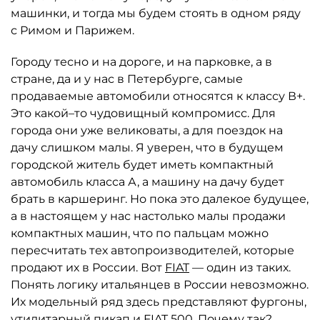
машинки, и тогда мы будем стоять в одном ряду
с Римом и Парижем.
Городу тесно и на дороге, и на парковке, а в
стране, да и у нас в Петербурге, самые
продаваемые автомобили относятся к классу В+.
Это какой–то чудовищный компромисс. Для
города они уже великоваты, а для поездок на
дачу слишком малы. Я уверен, что в будущем
городской житель будет иметь компактный
автомобиль класса А, а машину на дачу будет
брать в каршеринг. Но пока это далекое будущее,
а в настоящем у нас настолько малы продажи
компактных машин, что по пальцам можно
пересчитать тех автопроизводителей, которые
продают их в России. Вот
FIAT
— один из таких.
Понять логику итальянцев в России невозможно.
Их модельный ряд здесь представляют фургоны,
утилитарный пикап и FIAT 500. Почему так?