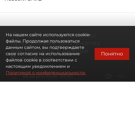
Летний сезон оказался
На нашем сайте используются cookie-
провальным для многих
файлы. Продолжая пользоваться
данным сайтом, вы подтверждаете
ресторанов в центре
Понятно
свое согласие на использование
Петербурга
файлов cookie в соответствии с
настоящим уведомлением и
Политикой о конфиденциальности.
06 августа 2026
00:00
705
Читайте нас в мессенджере Max
Дарья Дмитриева
Все материалы автора
Автор фото:
Мартьян Фролов / "ДП"
Петербургские рестораторы