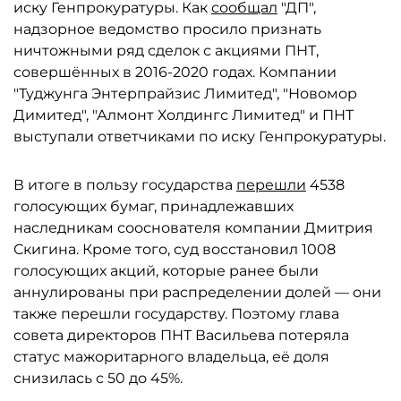
иску Генпрокуратуры. Как
сообщал
"ДП",
надзорное ведомство просило признать
ничтожными ряд сделок с акциями ПНТ,
совершённых в 2016-2020 годах. Компании
"Туджунга Энтерпрайзис Лимитед", "Новомор
Димитед", "Алмонт Холдингс Лимитед" и ПНТ
выступали ответчиками по иску Генпрокуратуры.
В итоге в пользу государства
перешли
4538
голосующих бумаг, принадлежавших
наследникам сооснователя компании Дмитрия
Скигина. Кроме того, суд восстановил 1008
голосующих акций, которые ранее были
аннулированы при распределении долей — они
также перешли государству. Поэтому глава
совета директоров ПНТ Васильева потеряла
статус мажоритарного владельца, её доля
снизилась с 50 до 45%.