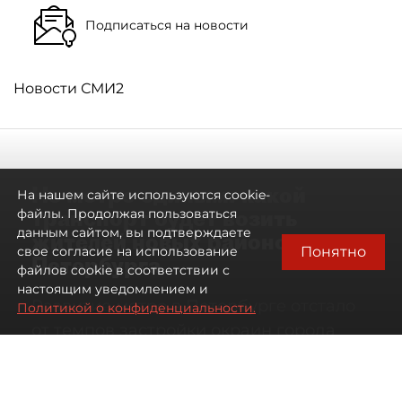
Подписаться на новости
Новости СМИ2
Не метро единым: какой
На нашем сайте используются cookie-
транспорт будет возить
файлы. Продолжая пользоваться
данным сайтом, вы подтверждаете
жителей новых районов
Понятно
свое согласие на использование
Петербурга
файлов cookie в соответствии с
настоящим уведомлением и
Развитие метро в Петербурге отстало
Политикой о конфиденциальности.
от темпов застройки окраин города
07 августа 2026
00:44
133