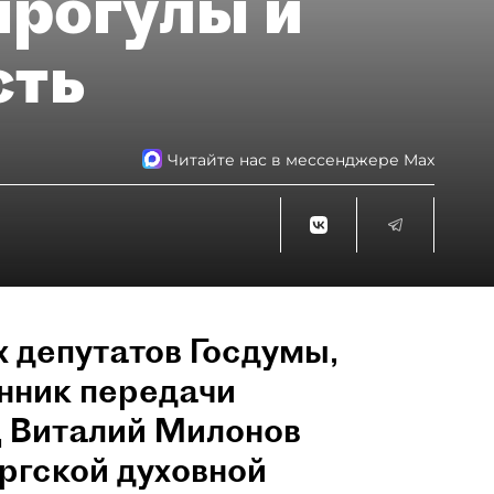
прогулы и
сть
Читайте нас в мессенджере Max
н
 депутатов Госдумы,
онник передачи
 Виталий Милонов
ргской духовной