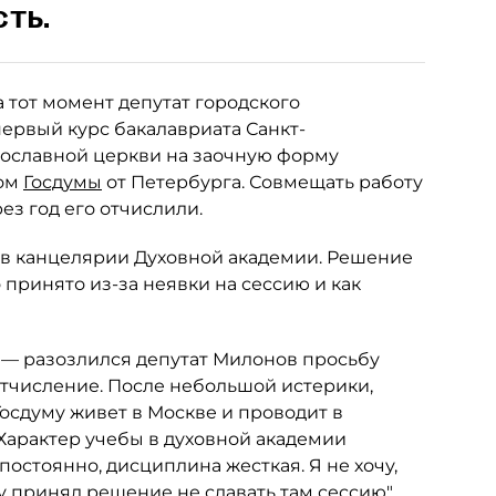
ть.
на тот момент депутат городского
ервый курс бакалавриата Санкт-
вославной церкви на заочную форму
том
Госдумы
от Петербурга. Совмещать работу
ез год его отчислили.
в канцелярии Духовной академии. Решение
принято из-за неявки на сессию и как
", — разозлился депутат Милонов просьбу
тчисление. После небольшой истерики,
Госдуму живет в Москве и проводит в
Характер учебы в духовной академии
постоянно, дисциплина жесткая. Я не хочу,
му принял решение не сдавать там сессию",