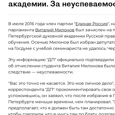
академии. За неуспеваемос
В июле 2016 года член партии "
Единая Россия
", 
парламента
Виталий Милонов
был зачислен на п
Петербургской духовной академии Русской пра
обучения. Осенью Милонов был избран депута
на Госдуме с учебой семинариста не удалось. Чер
Эту информацию "ДП" официально подтвердили 
об отчислении студента Виталия Милонова было 
следствие — неуспеваемости.
"Вас это точно не касается. Это мое личное дело
корреспондента "ДП" прокомментировать свое о
успокоившись, он заявил, что после избрания в 
Петербурге меньше времени, чем планировал. "
предполагает, что я должен быть там достаточно 
чтобы говорили, что я учусь там по блату, поэто