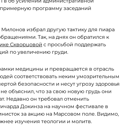
АП в об усилении административной
в примерную программу заседаний
й Милонов избрал другую тактику для пиара
ращениями. Так, на днях он обратился к
ике Скворцовой
с просьбой поддержать
ций по увеличению груди.
 рамки медицины и превращается в отрасль
людей соответствовать неким умозрительным
чертой безопасности и несут угрозу здоровья
е объяснил, что за свою новую грудь они
ат. Недавно он требовал отменить
Ричарда Докинза на научном фестивале в
инисток за акцию на Марсовом поле. Видимо,
жнее изучения теологии и молитв.