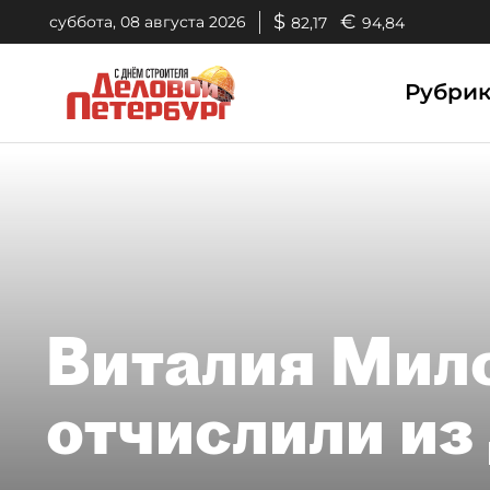
$
€
суббота, 08 августа 2026
82,17
94,84
Рубри
Виталия Мил
отчислили из