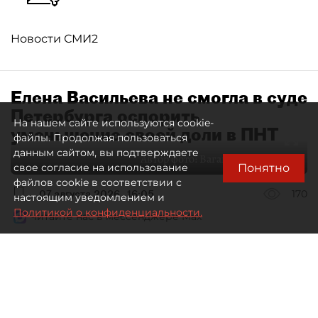
Новости СМИ2
Елена Васильева не смогла в суде
Петербурга оспорить
На нашем сайте используются cookie-
уменьшение своей доли в ПНТ
файлы. Продолжая пользоваться
данным сайтом, вы подтверждаете
Автор фото:
Ваганов Антон / "ДП"
Понятно
свое согласие на использование
файлов cookie в соответствии с
07 августа 2026
16:05
170
настоящим уведомлением и
Политикой о конфиденциальности.
Читайте нас в мессенджере Max
Дмитрий Маракулин
Все материалы автора
Совладелица АО "Петербургский нефтяной