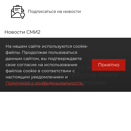
Подписаться на новости
Новости СМИ2
На нашем сайте используются cookie-
файлы. Продолжая пользоваться
данным сайтом, вы подтверждаете
Понятно
свое согласие на использование
"Безальтернативная модель":
файлов cookie в соответствии с
что мешает Петербургу стать
настоящим уведомлением и
полицентричным городом
Политикой о конфиденциальности.
Районы массовой застройки в
Петербурге стали развиваться
неравномерно
08 августа 2026
00:10
518