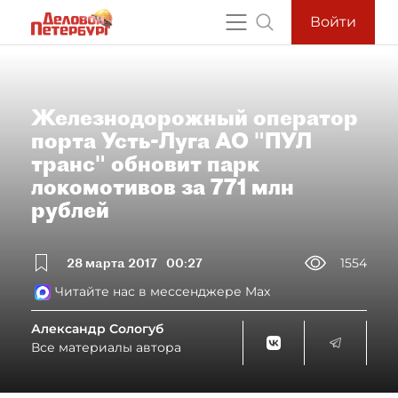
Войти
Железнодорожный оператор
порта Усть-Луга АО "ПУЛ
транс" обновит парк
локомотивов за 771 млн
рублей
28 марта 2017
00:27
1554
Читайте нас в мессенджере Max
Александр Сологуб
Все материалы автора