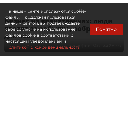
На нашем сайте используются cookie-
файлы. Продолжая пользоваться
Бизнес на впечатлениях: люди
данным сайтом, вы подтверждаете
платят за событие, собранное
Понятно
свое согласие на использование
для них
файлов cookie в соответствии с
настоящим уведомлением и
Автор фото:
Максим Змеев
Политикой о конфиденциальности.
04 августа 2026
15:51
1646
Читайте нас в мессенджере Max
dp.ru
Все материалы автора
Летний календарь событий
обогатился во многих регионах.
Сегмент сегодня привлекателен как
для культурных институтов, так и для